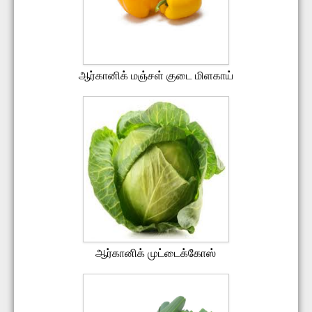
ஆர்கானிக் மஞ்சள் குடை மிளகாய்
ஆர்கானிக் முட்டைக்கோஸ்