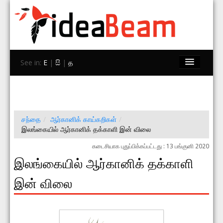
See in:
E
|
සි
|
த
சந்தை
வகைகள்
இடங்கள்
சந்தை
/
ஆர்கானிக் காய்கறிகள்
/
இலங்கையில் ஆர்கானிக் தக்காளி இன் விலை
IdeaBeam
கடைசியாக புதுப்பிக்கப்பட்டது : 13 பங்குனி 2020
தொடர்பு கொள்ள
இலங்கையில் ஆர்கானிக் தக்காளி
இன் விலை